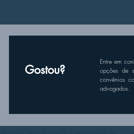
Entre em con
Gostou?
opções de s
convênios
com
advogados.
ALTERNATIVA - CÂMARA DE MEDIAÇÃO E ARBITRAGEM S/S LTDA - CNP