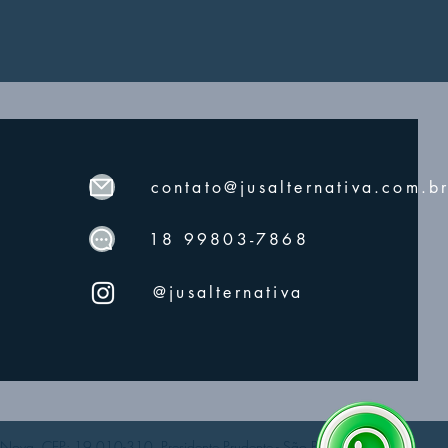
contato@jusalternativa.com.b
18 99803-7868
@jusalternativa
 Nova, CEP: 19.010-310, Presidente Prudente - São Paulo