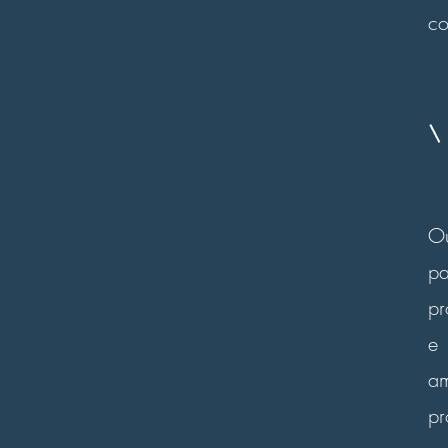
co
Ou
p
pr
e
am
pr