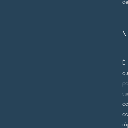
de
É 
ou
pe
su
co
co
rá