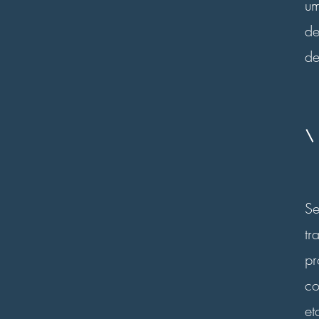
u
de
de
S
t
pr
co
et