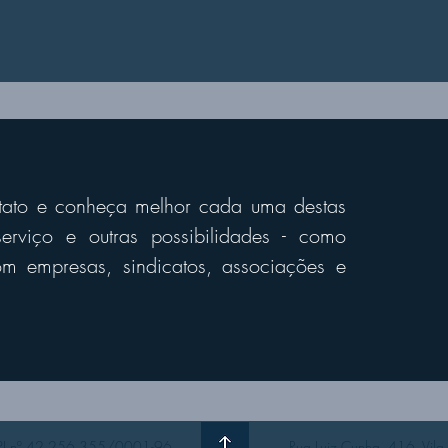
tato e conheça melhor cada uma destas
erviço e outras possibilidades - como
 empresas, sindicatos, associações e
J nº 42.256.355/0001-96
Rua Luiz Cunha, 416, Vila