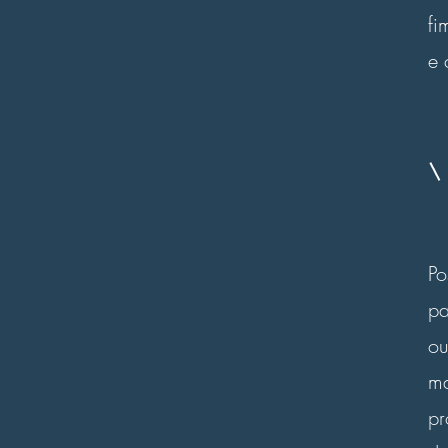
fi
e 
Po
pa
ou
ma
p